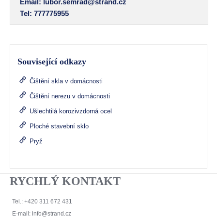
Email:
lubor.semrad@strand.cz
Tel: 777775955
Související odkazy
Čištění skla v domácnosti
Čištění nerezu v domácnosti
Ušlechtilá korozivzdorná ocel
Ploché stavební sklo
Pryž
RYCHLÝ KONTAKT
Tel.: +420 311 672 431
E-mail:
info@strand.cz