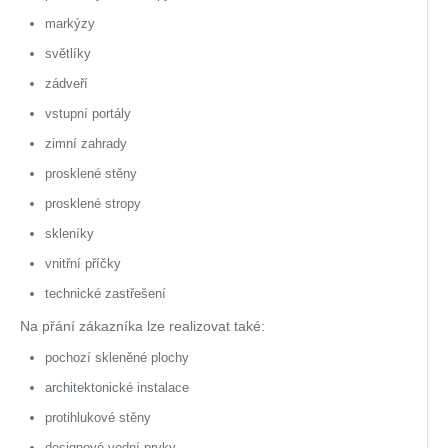
markýzy
světlíky
zádveří
vstupní portály
zimní zahrady
prosklené stěny
prosklené stropy
skleníky
vnitřní příčky
technické zastřešení
Na přání zákazníka lze realizovat také:
pochozí skleněné plochy
architektonické instalace
protihlukové stěny
designové vodní prvky