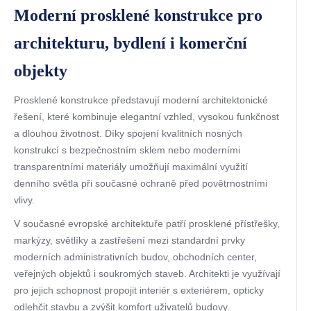
Moderní prosklené konstrukce pro
architekturu, bydlení i komerční
objekty
Prosklené konstrukce představují moderní architektonické
řešení, které kombinuje elegantní vzhled, vysokou funkčnost
a dlouhou životnost. Díky spojení kvalitních nosných
konstrukcí s bezpečnostním sklem nebo moderními
transparentními materiály umožňují maximální využití
denního světla při současné ochraně před povětrnostními
vlivy.
V současné evropské architektuře patří prosklené přístřešky,
markýzy, světlíky a zastřešení mezi standardní prvky
moderních administrativních budov, obchodních center,
veřejných objektů i soukromých staveb. Architekti je využívají
pro jejich schopnost propojit interiér s exteriérem, opticky
odlehčit stavbu a zvýšit komfort uživatelů budovy.