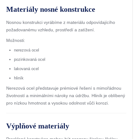
Materiály nosné konstrukce
Nosnou konstrukci vyrábíme z materiálu odpovídajícího
požadovanému vzhledu, prostředí a zatížení.
Možnosti:
nerezová ocel
pozinkovaná ocel
lakovaná ocel
hliník
Nerezová ocel představuje prémiové řešení s mimořádnou
životností a minimálními nároky na údržbu. Hliník je oblíbený
pro nízkou hmotnost a vysokou odolnost vůči korozi.
Výplňové materiály
Prosklené konstrukce mohou být osazeny širokou škálou