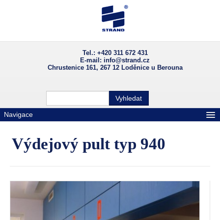
Skip to primary content
Skip to secondary content
Main menu
Tel.: +420 311 672 431
E-mail: info@strand.cz
Chrustenice 161, 267 12 Loděnice u Berouna
Domů
Vyhledat
Aktuality
Navigace
O společnosti
Výdejový pult typ 940
Výrobky
Reference
Fotogalerie
Dokumenty