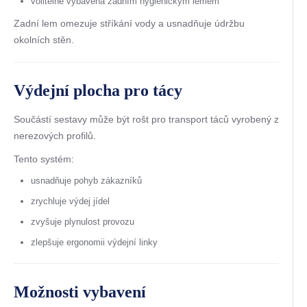
volitelně vybavena zadním hygienickým lemem
Zadní lem omezuje stříkání vody a usnadňuje údržbu
okolních stěn.
Výdejní plocha pro tácy
Součástí sestavy může být rošt pro transport táců vyrobený z
nerezových profilů.
Tento systém:
usnadňuje pohyb zákazníků
zrychluje výdej jídel
zvyšuje plynulost provozu
zlepšuje ergonomii výdejní linky
Možnosti vybavení