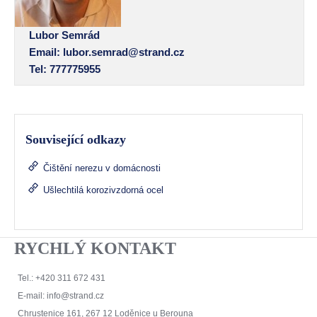
Lubor Semrád
Email:
lubor.semrad@strand.cz
Tel: 777775955
Související odkazy
Čištění nerezu v domácnosti
Ušlechtilá korozivzdorná ocel
RYCHLÝ KONTAKT
Tel.: +420 311 672 431
E-mail:
info@strand.cz
Chrustenice 161, 267 12 Loděnice u Berouna