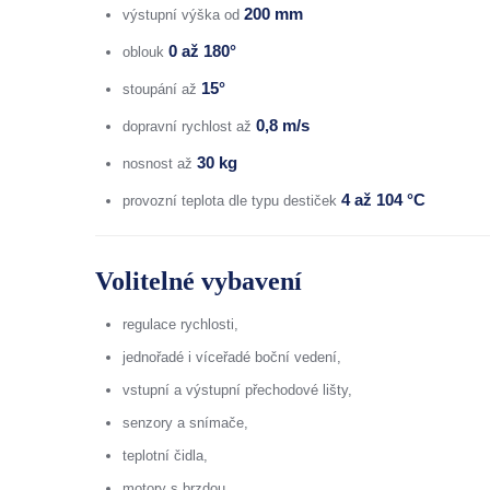
200 mm
výstupní výška od
0 až 180°
oblouk
15°
stoupání až
0,8 m/s
dopravní rychlost až
30 kg
nosnost až
4 až 104 °C
provozní teplota dle typu destiček
Volitelné vybavení
regulace rychlosti,
jednořadé i víceřadé boční vedení,
vstupní a výstupní přechodové lišty,
senzory a snímače,
teplotní čidla,
motory s brzdou,