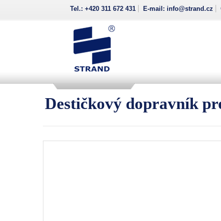
Skip to primary content
Skip to secondary content
Tel.: +420 311 672 431
E-mail: info@strand.cz
Main menu
Destičkový dopravník pro 