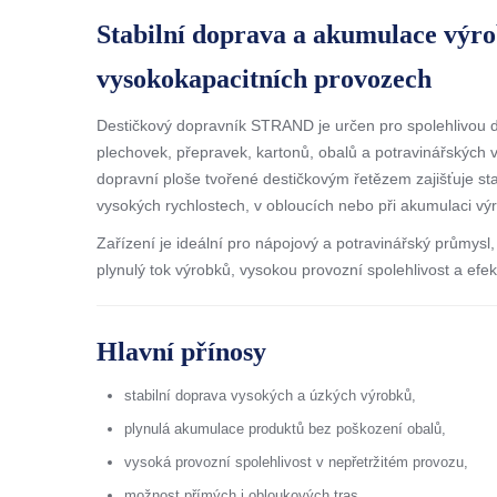
Stabilní doprava a akumulace výr
vysokokapacitních provozech
Destičkový dopravník STRAND je určen pro spolehlivou d
plechovek, přepravek, kartonů, obalů a potravinářských v
dopravní ploše tvořené destičkovým řetězem zajišťuje stab
vysokých rychlostech, v obloucích nebo při akumulaci výr
Zařízení je ideální pro nápojový a potravinářský průmysl
plynulý tok výrobků, vysokou provozní spolehlivost a efekt
Hlavní přínosy
stabilní doprava vysokých a úzkých výrobků,
plynulá akumulace produktů bez poškození obalů,
vysoká provozní spolehlivost v nepřetržitém provozu,
možnost přímých i obloukových tras,