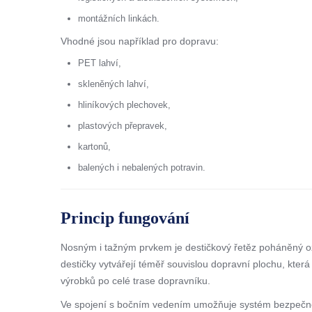
montážních linkách.
Vhodné jsou například pro dopravu:
PET lahví,
skleněných lahví,
hliníkových plechovek,
plastových přepravek,
kartonů,
balených i nebalených potravin.
Princip fungování
Nosným i tažným prvkem je destičkový řetěz poháněný oz
destičky vytvářejí téměř souvislou dopravní plochu, která 
výrobků po celé trase dopravníku.
Ve spojení s bočním vedením umožňuje systém bezpečno