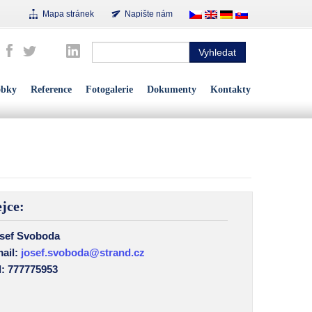
Mapa stránek
Napište nám
Vyhledat
obky
Reference
Fotogalerie
Dokumenty
Kontakty
jce:
sef Svoboda
ail:
josef.svoboda@strand.cz
l: 777775953