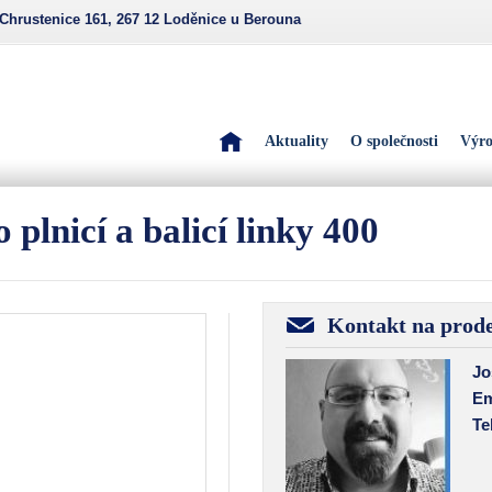
Chrustenice 161, 267 12 Loděnice u Berouna
Domů
Aktuality
O společnosti
Výr
plnicí a balicí linky 400
Kontakt na prode
Jo
Em
Te