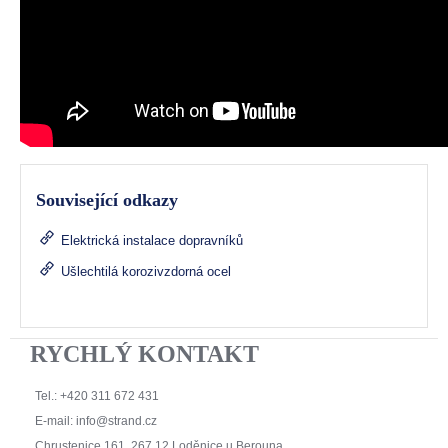
Související odkazy
Elektrická instalace dopravníků
Ušlechtilá korozivzdorná ocel
RYCHLÝ KONTAKT
Tel.: +420 311 672 431
E-mail:
info@strand.cz
Chrustenice 161, 267 12 Loděnice u Berouna