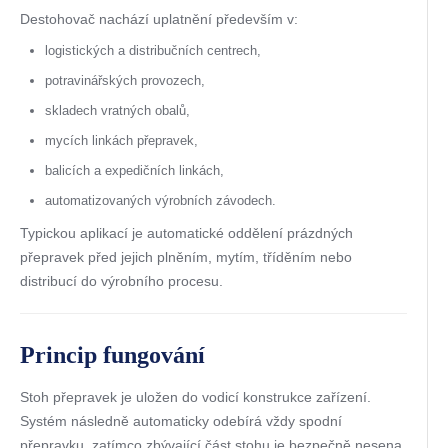
Destohovač nachází uplatnění především v:
logistických a distribučních centrech,
potravinářských provozech,
skladech vratných obalů,
mycích linkách přepravek,
balicích a expedičních linkách,
automatizovaných výrobních závodech.
Typickou aplikací je automatické oddělení prázdných
přepravek před jejich plněním, mytím, tříděním nebo
distribucí do výrobního procesu.
Princip fungování
Stoh přepravek je uložen do vodicí konstrukce zařízení.
Systém následně automaticky odebírá vždy spodní
přepravku, zatímco zbývající část stohu je bezpečně nesena