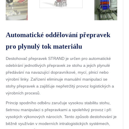
Automatické oddělování přepravek
pro plynulý tok materiálu
Destohovač přepravek STRAND je určen pro automatické
odebírání jednotlivých přepravek ze stohu a jejich plynulé
předávání na navazující dopravníkové, mycí, plnicí nebo
výrobní linky. Zařízení eliminuje manuální manipulaci se
stohy přepravek a zajišťuje nepřetržitý provoz logistických a
výrobních procesů.
Princip spodního odběru zaručuje vysokou stabilitu stohu,
šetrnou manipulaci s přepravkami a spolehlivý provoz i při
vysokých výkonových nárocích. Tento způsob destohování je
běžně využíván v moderních intralogistických systémech,