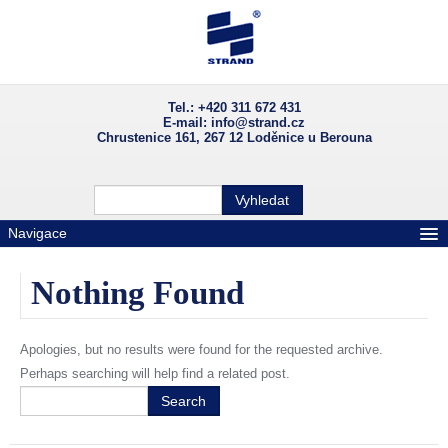
Skip to primary content
Skip to secondary content
Main menu
Tel.: +420 311 672 431
E-mail: info@strand.cz
Chrustenice 161, 267 12 Loděnice u Berouna
Domů
Vyhledat
Aktuality
Navigace
O společnosti
Nothing Found
Výrobky
Reference
Apologies, but no results were found for the requested archive.
Perhaps searching will help find a related post.
Fotogalerie
Search
Dokumenty